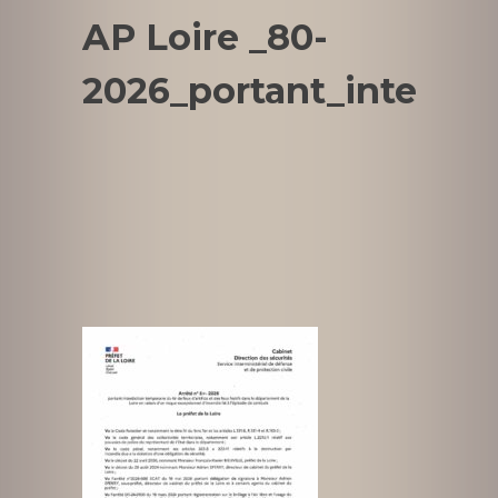
AP Loire _80-
2026_portant_interdict