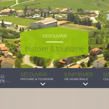
DÉCOUVRIR
histoire & tourisme
DÉCOUVRIR
S'INFORMER
SO
HISTOIRE & TOURISME
VIE MUNICIPALE
CUL