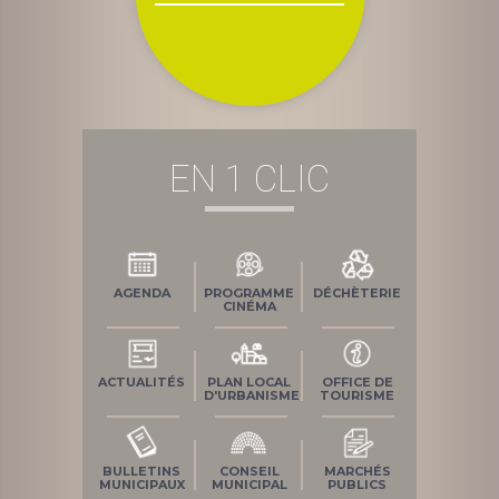
l’article
EN 1 CLIC
AGENDA
PROGRAMME
DÉCHÈTERIE
CINÉMA
ACTUALITÉS
PLAN LOCAL
OFFICE DE
D'URBANISME
TOURISME
BULLETINS
CONSEIL
MARCHÉS
MUNICIPAUX
MUNICIPAL
PUBLICS