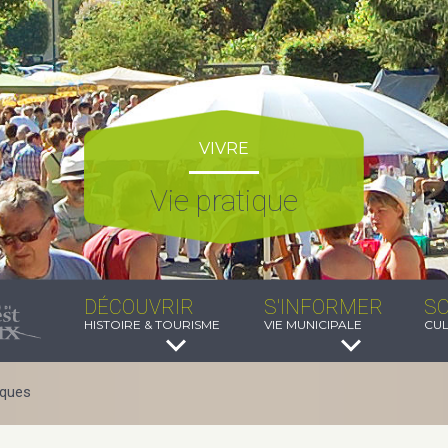
VIVRE
Vie pratique
DÉCOUVRIR
S'INFORMER
SO
HISTOIRE & TOURISME
VIE MUNICIPALE
CUL
iques