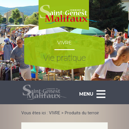
Skip
to
content
VIVRE
Vie pratique
MENU
Vous êtes ici :
VIVRE
>
Produits du terroir