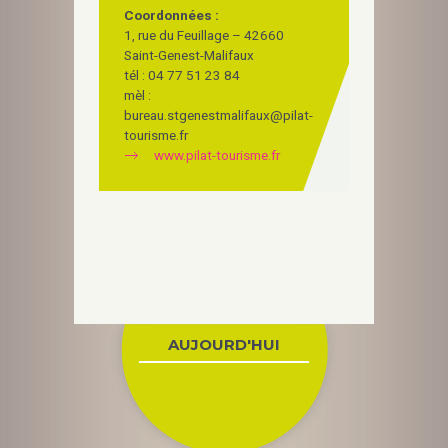
Coordonnées :
1, rue du Feuillage
–
42660
Saint-Genest-Malifaux
tél :
04 77 51 23 84
mèl :
bureau.stgenestmalifaux@pilat-
tourisme.fr
www.pilat-tourisme.fr
AUJOURD'HUI