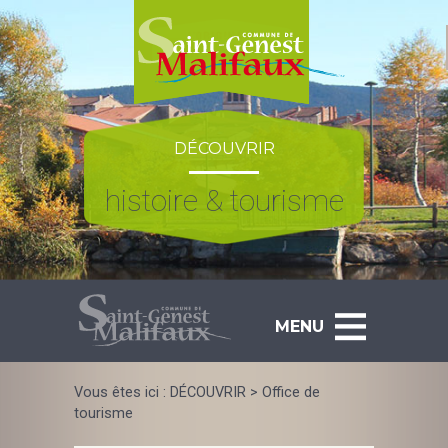
Skip
to
content
DÉCOUVRIR
histoire & tourisme
MENU
Vous êtes ici :
DÉCOUVRIR
>
Office de
tourisme