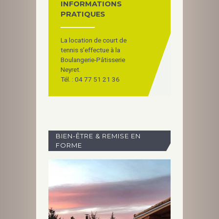
INFORMATIONS
PRATIQUES
La location de court de
tennis s’effectue à la
Boulangerie-Pâtisserie
Neyret.
Tél. : 04 77 51 21 36
BIEN-ÊTRE & REMISE EN
FORME