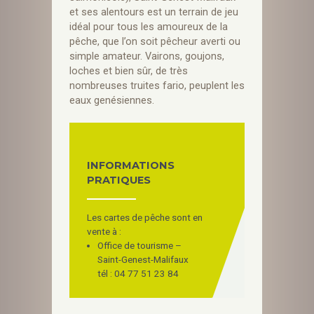
et ses alentours est un terrain de jeu
idéal pour tous les amoureux de la
pêche, que l’on soit pêcheur averti ou
simple amateur. Vairons, goujons,
loches et bien sûr, de très
nombreuses truites fario, peuplent les
eaux genésiennes.
INFORMATIONS
PRATIQUES
Les cartes de pêche sont en
vente à :
Office de tourisme –
Saint-Genest-Malifaux
tél : 04 77 51 23 84