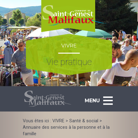
Skip
to
content
VIVRE
Vie pratique
MENU
Vous êtes ici :
VIVRE
>
Santé & social
>
Annuaire des services à la personne et à la
famille