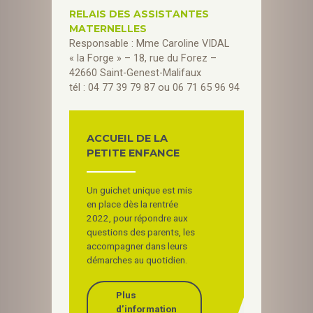
RELAIS DES ASSISTANTES
MATERNELLES
Responsable : Mme Caroline VIDAL
« la Forge » – 18, rue du Forez –
42660 Saint-Genest-Malifaux
tél : 04 77 39 79 87 ou 06 71 65 96 94
ACCUEIL DE LA
PETITE ENFANCE
Un guichet unique est mis
en place dès la rentrée
2022, pour répondre aux
questions des parents, les
accompagner dans leurs
démarches au quotidien.
Plus
d’information