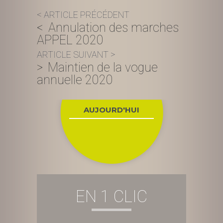
Navigation
Annulation des marches
de
APPEL 2020
l’article
Maintien de la vogue
annuelle 2020
AUJOURD'HUI
EN 1 CLIC