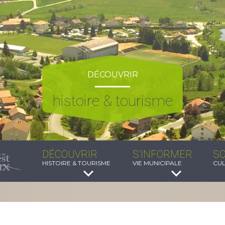
DÉCOUVRIR
histoire & tourisme
DÉCOUVRIR
S'INFORMER
SO
HISTOIRE & TOURISME
VIE MUNICIPALE
CUL