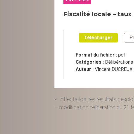
Fiscalité locale – tau
Télécharger
Pr
Format du fichier :
pdf
Catégories :
Délibérations
Auteur :
Vincent DUCREUX
Navigation
Affectation des résultats d’expl
– modification délibération du 21 f
de
l’article