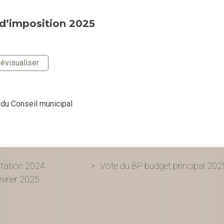
x d’imposition 2025
évisualiser
 du Conseil municipal
oitation 2024
Vote du BP budget principal 202
évrier 2025