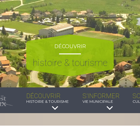
DÉCOUVRIR
histoire & tourisme
DÉCOUVRIR
S'INFORMER
SO
HISTOIRE & TOURISME
VIE MUNICIPALE
CUL