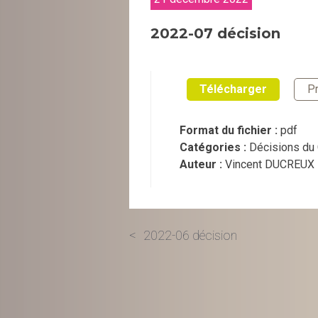
2022-07 décision
Télécharger
Pr
Format du fichier :
pdf
Catégories :
Décisions du 
Auteur :
Vincent DUCREUX
Navigation
2022-06 décision
de
l’article