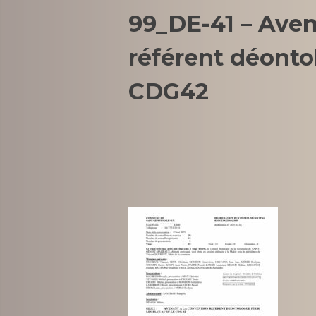
99_DE-41 – Aven
référent déontol
CDG42