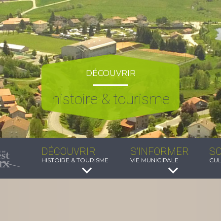
DÉCOUVRIR
histoire & tourisme
DÉCOUVRIR
S'INFORMER
SO
HISTOIRE & TOURISME
VIE MUNICIPALE
CUL