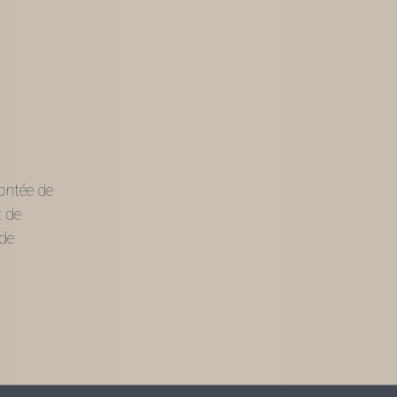
montée de
t de
de