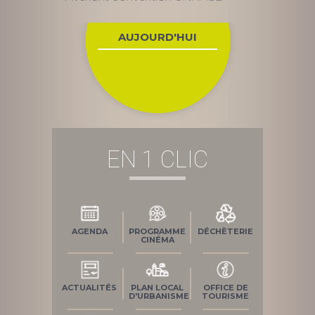
de
l’article
AUJOURD'HUI
EN 1 CLIC
AGENDA
PROGRAMME
DÉCHÈTERIE
CINÉMA
ACTUALITÉS
PLAN LOCAL
OFFICE DE
D'URBANISME
TOURISME