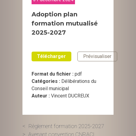
Adoption plan
formation mutualisé
2025-2027
Télécharger
Prévisualiser
Format du fichier :
pdf
Catégories :
Délibérations du
Conseil municipal
Auteur :
Vincent DUCREUX
Navigation
Règlement formation 2025-2027
Avenant convention CNRACL