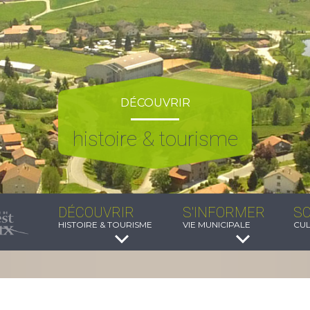
DÉCOUVRIR
histoire & tourisme
DÉCOUVRIR
S'INFORMER
SO
HISTOIRE & TOURISME
VIE MUNICIPALE
CUL