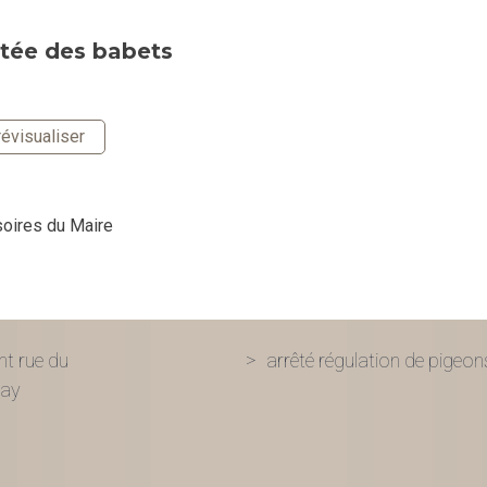
ntée des babets
évisualiser
soires du Maire
nt rue du
arrêté régulation de pigeon
nay