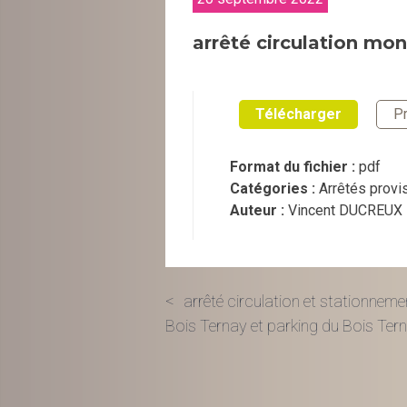
arrêté circulation mo
Télécharger
Pr
Format du fichier :
pdf
Catégories :
Arrêtés provi
Auteur :
Vincent DUCREUX
Navigation
arrêté circulation et stationneme
Bois Ternay et parking du Bois Ter
de
l’article