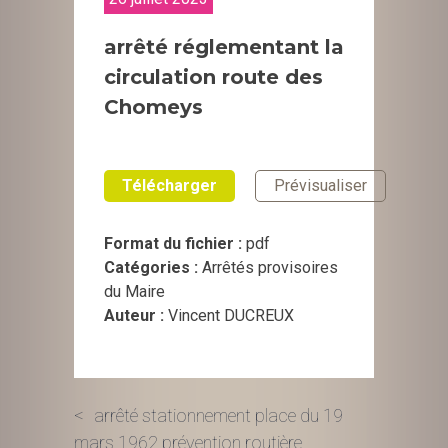
arrêté réglementant la
circulation route des
Chomeys
Télécharger
Prévisualiser
Format du fichier :
pdf
Catégories :
Arrêtés provisoires
du Maire
Auteur :
Vincent DUCREUX
Navigation
arrêté stationnement place du 19
mars 1962 prévention routière