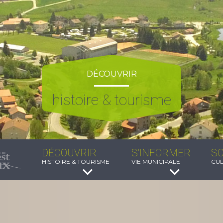
DÉCOUVRIR
histoire & tourisme
DÉCOUVRIR
S'INFORMER
SO
HISTOIRE & TOURISME
VIE MUNICIPALE
CUL