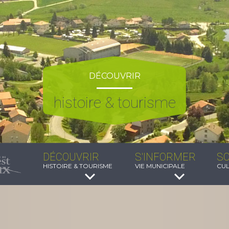
DÉCOUVRIR
histoire & tourisme
DÉCOUVRIR
S'INFORMER
SO
HISTOIRE & TOURISME
VIE MUNICIPALE
CUL