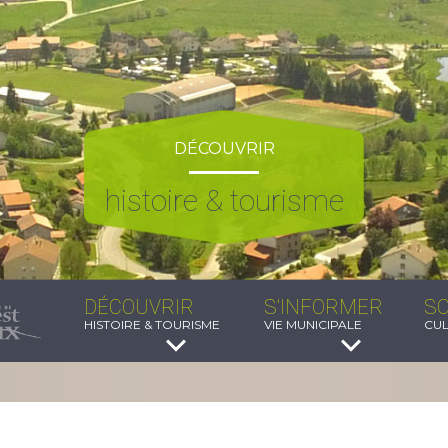
DÉCOUVRIR
histoire & tourisme
DÉCOUVRIR
S'INFORMER
SO
HISTOIRE & TOURISME
VIE MUNICIPALE
CUL