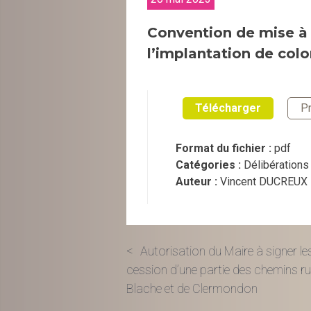
Convention de mise à d
l’implantation de co
Télécharger
Pr
Format du fichier :
pdf
Catégories :
Délibérations
Auteur :
Vincent DUCREUX
Navigation
Autorisation du Maire à signer le
cession d’une partie des chemins ru
de
Blache et de Clermondon
l’article