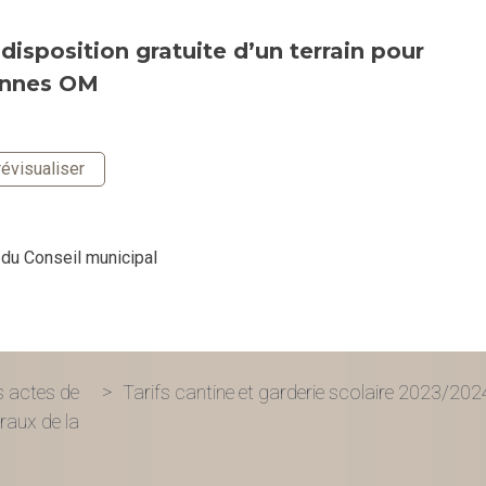
isposition gratuite d’un terrain pour
lonnes OM
évisualiser
 du Conseil municipal
s actes de
Tarifs cantine et garderie scolaire 2023/202
raux de la