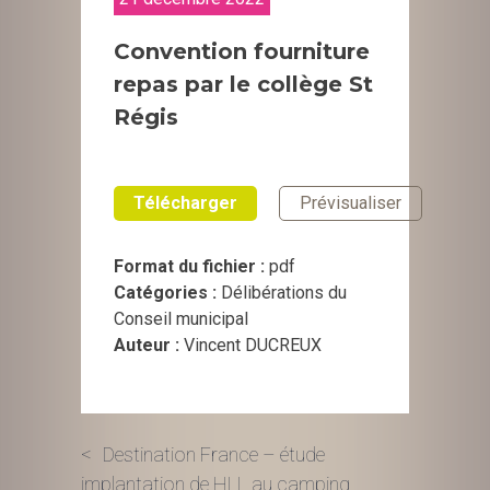
Convention fourniture
repas par le collège St
Régis
Télécharger
Prévisualiser
Format du fichier :
pdf
Catégories :
Délibérations du
Conseil municipal
Auteur :
Vincent DUCREUX
Navigation
Destination France – étude
implantation de HLL au camping