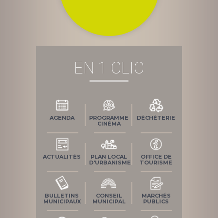
EN 1 CLIC
AGENDA
PROGRAMME
DÉCHÈTERIE
CINÉMA
ACTUALITÉS
PLAN LOCAL
OFFICE DE
D'URBANISME
TOURISME
BULLETINS
CONSEIL
MARCHÉS
MUNICIPAUX
MUNICIPAL
PUBLICS