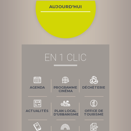
l’article
AUJOURD'HUI
EN 1 CLIC
AGENDA
PROGRAMME
DÉCHÈTERIE
CINÉMA
ACTUALITÉS
PLAN LOCAL
OFFICE DE
D'URBANISME
TOURISME