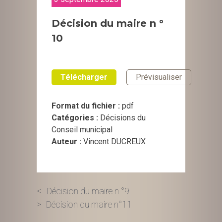
Décision du maire n °
10
Télécharger
Prévisualiser
Format du fichier :
pdf
Catégories :
Décisions du
Conseil municipal
Auteur :
Vincent DUCREUX
Navigation
Décision du maire n °9
Décision du maire n°11
de