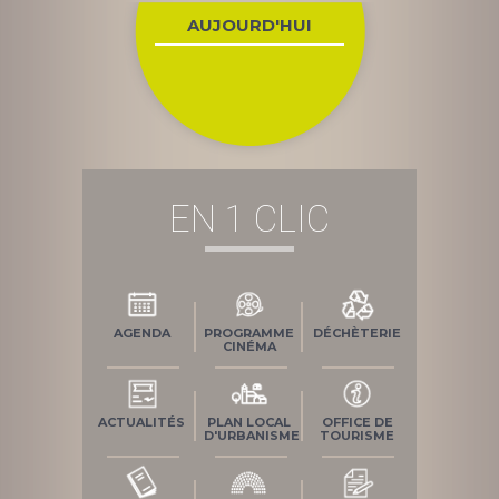
l’article
AUJOURD'HUI
EN 1 CLIC
AGENDA
PROGRAMME
DÉCHÈTERIE
CINÉMA
ACTUALITÉS
PLAN LOCAL
OFFICE DE
D'URBANISME
TOURISME