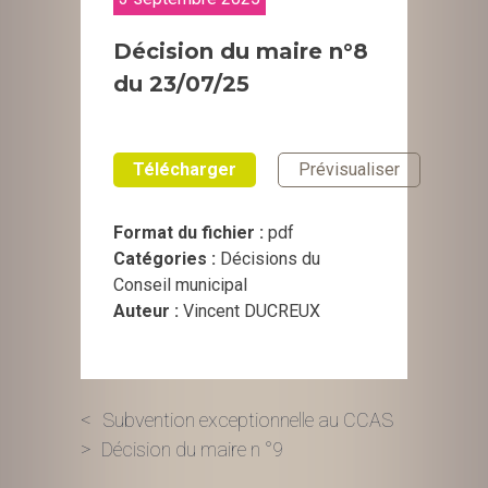
Décision du maire n°8
du 23/07/25
Télécharger
Prévisualiser
Format du fichier :
pdf
Catégories :
Décisions du
Conseil municipal
Auteur :
Vincent DUCREUX
Navigation
Subvention exceptionnelle au CCAS
Décision du maire n °9
de