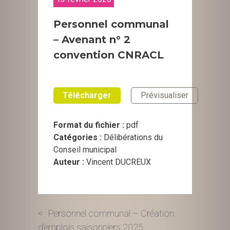
Personnel communal
– Avenant n° 2
convention CNRACL
Télécharger
Prévisualiser
Format du fichier :
pdf
Catégories :
Délibérations du
Conseil municipal
Auteur :
Vincent DUCREUX
Navigation
Personnel communal – Création
d’emplois saisonniers 2025