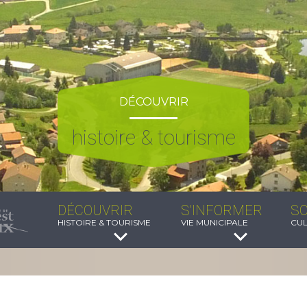
DÉCOUVRIR
histoire & tourisme
DÉCOUVRIR
S'INFORMER
SO
HISTOIRE & TOURISME
VIE MUNICIPALE
CUL