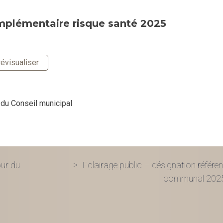
mplémentaire risque santé 2025
évisualiser
 du Conseil municipal
ur du
Eclairage public – désignation référen
communal 202