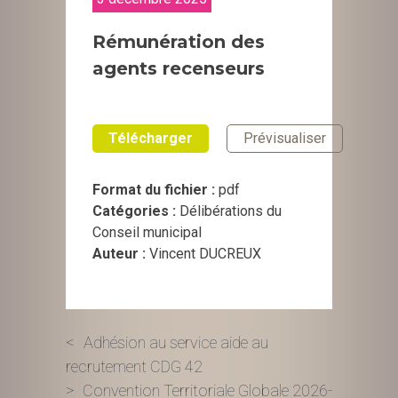
Rémunération des
agents recenseurs
Télécharger
Prévisualiser
Format du fichier :
pdf
Catégories :
Délibérations du
Conseil municipal
Auteur :
Vincent DUCREUX
Navigation
Adhésion au service aide au
recrutement CDG 42
de
Convention Territoriale Globale 2026-