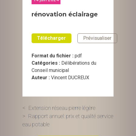
rénovation éclairage
Télécharger
Prévisualiser
Format du fichier :
pdf
Catégories :
Délibérations du
Conseil municipal
Auteur :
Vincent DUCREUX
Navigation
Extension réseau pierre légère
Rapport annuel: prix et qualité service
de
eau potable
l’article