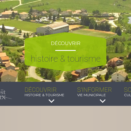
DÉCOUVRIR
histoire & tourisme
DÉCOUVRIR
S'INFORMER
SO
HISTOIRE & TOURISME
VIE MUNICIPALE
CUL