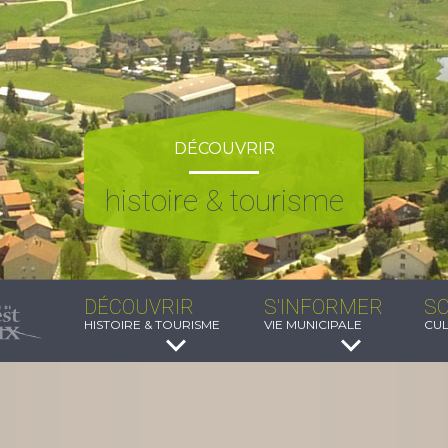
DÉCOUVRIR
histoire & tourisme
DÉCOUVRIR
S'INFORMER
SO
HISTOIRE & TOURISME
VIE MUNICIPALE
CUL