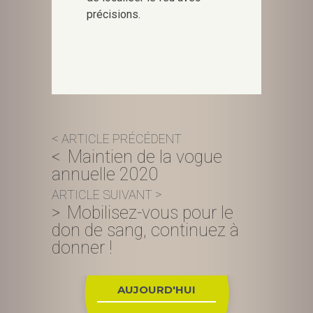
précisions.
Navigation
Maintien de la vogue
de
annuelle 2020
l’article
Mobilisez-vous pour le
don de sang, continuez à
donner !
AUJOURD'HUI