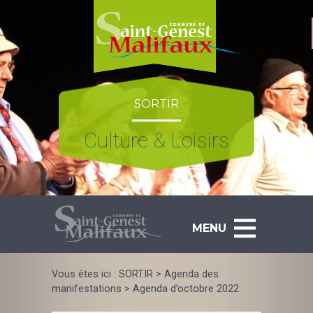
Skip
to
content
SORTIR
Culture & Loisirs
MENU
Vous êtes ici :
SORTIR
>
Agenda des
manifestations
>
Agenda d’octobre 2022