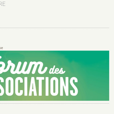
RE
se