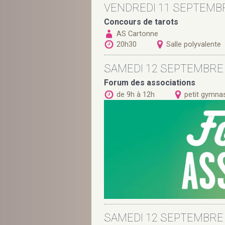
VENDREDI 11 SEPTEMB
Concours de tarots
AS Cartonne
20h30
Salle polyvalente
SAMEDI 12 SEPTEMBRE
Forum des associations
de 9h à 12h
petit gymna
SAMEDI 12 SEPTEMBRE