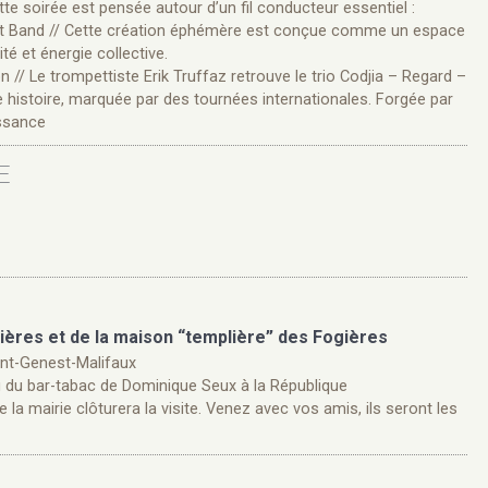
ette soirée est pensée autour d’un fil conducteur essentiel :
ight Band // Cette création éphémère est conçue comme un espace
té et énergie collective.
n // Le trompettiste Erik Truffaz retrouve le trio Codjia – Regard –
 histoire, marquée par des tournées internationales. Forgée par
issance
E
ères et de la maison “templière” des Fogières
int-Genest-Malifaux
g du bar-tabac de Dominique Seux à la République
e la mairie clôturera la visite. Venez avec vos amis, ils seront les