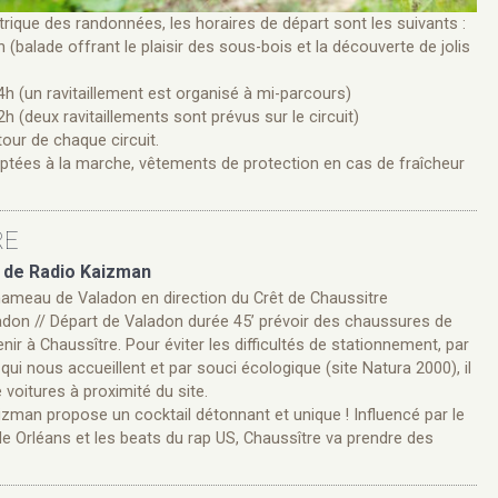
trique des randonnées, les horaires de départ sont les suivants :
h (balade offrant le plaisir des sous-bois et la découverte de jolis
14h (un ravitaillement est organisé à mi-parcours)
2h (deux ravitaillements sont prévus sur le circuit)
our de chaque circuit.
ées à la marche, vêtements de protection en cas de fraîcheur
RE
t de Radio Kaizman
hameau de Valadon en direction du Crêt de Chaussitre
adon // Départ de Valadon durée 45’ prévoir des chaussures de
r à Chaussître. Pour éviter les difficultés de stationnement, par
qui nous accueillent et par souci écologique (site Natura 2000), il
 voitures à proximité du site.
zman propose un cocktail détonnant et unique ! Influencé par le
e Orléans et les beats du rap US, Chaussître va prendre des