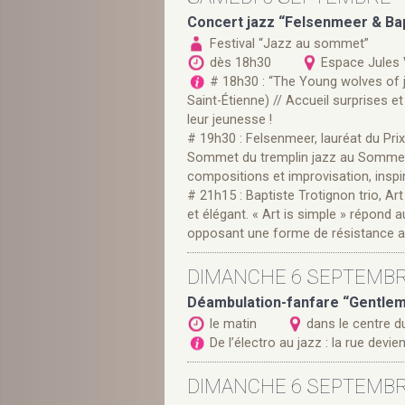
Concert jazz “Felsenmeer & Bap
Festival “Jazz au sommet”
dès 18h30
Espace Jules
# 18h30 : “The Young wolves of 
Saint-Étienne) // Accueil surprises 
leur jeunesse !
# 19h30 : Felsenmeer, lauréat du Pri
Sommet du tremplin jazz au Sommet
compositions et improvisation, insp
# 21h15 : Baptiste Trotignon trio, Ar
et élégant. « Art is simple » répond
opposant une forme de résistance a
DIMANCHE 6 SEPTEMB
Déambulation-fanfare “Gentle
le matin
dans le centre d
De l’électro au jazz : la rue devie
DIMANCHE 6 SEPTEMB