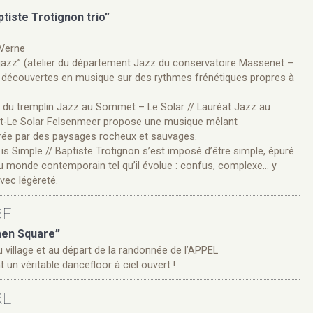
tiste Trotignon trio”
 Verne
jazz” (atelier du département Jazz du conservatoire Massenet –
et découvertes en musique sur des rythmes frénétiques propres à
x du tremplin Jazz au Sommet – Le Solar // Lauréat Jazz au
-Le Solar Felsenmeer propose une musique mêlant
irée par des paysages rocheux et sauvages.
t is Simple // Baptiste Trotignon s’est imposé d’être simple, épuré
 au monde contemporain tel qu’il évolue : confus, complexe… y
vec légèreté.
RE
men Square”
u village et au départ de la randonnée de l’APPEL
nt un véritable dancefloor à ciel ouvert !
RE