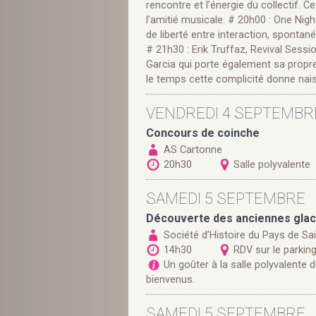
rencontre et l’énergie du collectif. C
l’amitié musicale. # 20h00 : One N
de liberté entre interaction, spontanéi
# 21h30 : Erik Truffaz, Revival Sessio
Garcia qui porte également sa propre
le temps cette complicité donne na
VENDREDI 4 SEPTEMBR
Concours de coinche
AS Cartonne
20h30
Salle polyvalente
SAMEDI 5 SEPTEMBRE
Découverte des anciennes glaci
Société d’Histoire du Pays de Sa
14h30
RDV sur le parkin
Un goûter à la salle polyvalente d
bienvenus.
SAMEDI 5 SEPTEMBRE