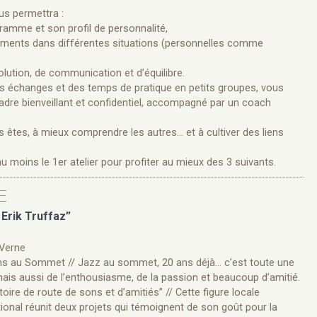
us permettra :
ramme et son profil de personnalité,
ements dans différentes situations (personnelles comme
olution, de communication et d’équilibre.
es échanges et des temps de pratique en petits groupes, vous
adre bienveillant et confidentiel, accompagné par un coach
us êtes, à mieux comprendre les autres… et à cultiver des liens
é au moins le 1er atelier pour profiter au mieux des 3 suivants.
E
Erik Truffaz”
 Verne
 ans au Sommet // Jazz au sommet, 20 ans déjà… c’est toute une
 mais aussi de l’enthousiasme, de la passion et beaucoup d’amitié.
ire de route de sons et d’amitiés” // Cette figure locale
tional réunit deux projets qui témoignent de son goût pour la