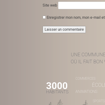
Site web
Enregistrer mon nom, mon e-mail et
UNE COMMUN
OÙ IL FAIT BON V
COMMERCES
3000
ÉCOL
HABITANTS
ANIMATIONS
SPORTS