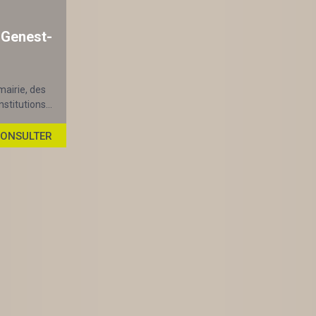
-Genest-
mairie, des
stitutions...