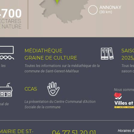
4700
ECTARES
E NATURE
MÉDIATHÈQUE
SAIS
GRAINE DE CULTURE
2025
 les
Toutes les informations sur la médiathèque de la
Tous le
commune de Saint-Genest-Malifaux
saison 
CCAS
Nous sommes
La présentation du Centre Communal d'Action
pal de
Sociale de la commune
MAIRIE DE ST-
Horaires d
04 77 51 20 01