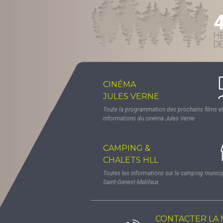
H
D
CINÉMA
JULES VERNE
Toute la programmation des prochains films et
informations du cinéma Jules Verne
CAMPING &
CHALETS HLL
Toutes les informations sur le camping munici
Saint-Genest-Malifaux
CONTACTER LA