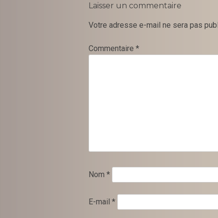
Laisser un commentaire
Votre adresse e-mail ne sera pas publ
Commentaire
*
Nom
*
E-mail
*