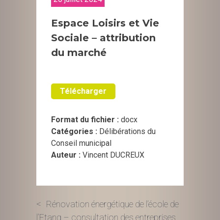
Espace Loisirs et Vie
Sociale – attribution
du marché
Télécharger
Format du fichier :
docx
Catégories :
Délibérations du
Conseil municipal
Auteur :
Vincent DUCREUX
Navigation
Rénovation énergétique de l’école de
l’Etang – consultation des entreprises