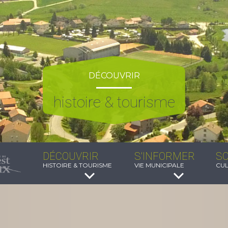
DÉCOUVRIR
histoire & tourisme
DÉCOUVRIR
S'INFORMER
SO
HISTOIRE & TOURISME
VIE MUNICIPALE
CUL