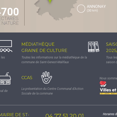
4700
ECTARES
E NATURE
MÉDIATHÈQUE
SAIS
GRAINE DE CULTURE
2025
 les
Toutes les informations sur la médiathèque de la
Tous le
commune de Saint-Genest-Malifaux
saison 
CCAS
Nous sommes
La présentation du Centre Communal d'Action
pal de
Sociale de la commune
MAIRIE DE ST-
Horaires d
04 77 51 20 01