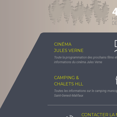
H
D
CINÉMA
JULES VERNE
Toute la programmation des prochains films et
informations du cinéma Jules Verne
CAMPING &
CHALETS HLL
Toutes les informations sur le camping munici
Saint-Genest-Malifaux
CONTACTER LA