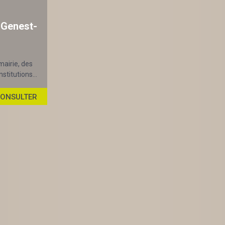
-Genest-
mairie, des
stitutions...