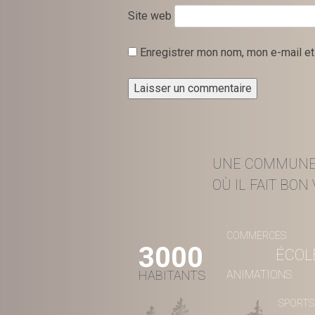
Site web
Enregistrer mon nom, mon e-mail et
UNE COMMUN
OÙ IL FAIT BON V
COMMERCES
3000
ÉCOL
HABITANTS
ANIMATIONS
SPORTS