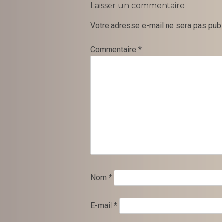
Laisser un commentaire
Votre adresse e-mail ne sera pas publ
Commentaire
*
Nom
*
E-mail
*