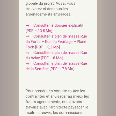
globale du projet. Aussi, vous
trouverez ci-dessous les
aménagements envisagés.
Consulter le dossier explicatif
[PDF – 13,5 Mo]
Consulter le plan de masse Rue
du Forez – Rue du Feuillage – Place
Foch [PDF – 8,3 Mo]
Consulter le plan de masse Rue
du Velay [PDF – 8 Mo]
Consulter le plan de masse Rue
de la Semène [PDF – 7,8 Mo]
Pour prendre en compte toutes les
contraintes et envisager au mieux les
futurs agencements, nous avons
travaillé avec l’architecte paysager, le
maître d’œuvre, les commissions