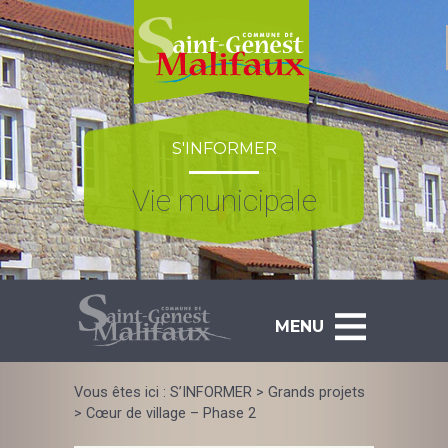
Skip
to
content
S'INFORMER
Vie municipale
MENU
Vous êtes ici :
S’INFORMER
>
Grands projets
>
Cœur de village – Phase 2