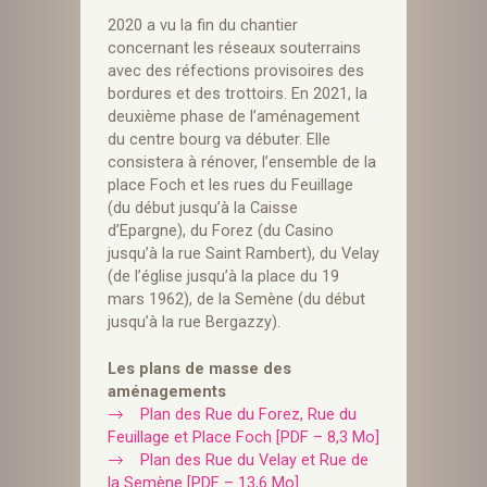
2020 a vu la fin du chantier
concernant les réseaux souterrains
avec des réfections provisoires des
bordures et des trottoirs. En 2021, la
deuxième phase de l’aménagement
du centre bourg va débuter. Elle
consistera à rénover, l’ensemble de la
place Foch et les rues du Feuillage
(du début jusqu’à la Caisse
d’Epargne), du Forez (du Casino
jusqu’à la rue Saint Rambert), du Velay
(de l’église jusqu’à la place du 19
mars 1962), de la Semène (du début
jusqu’à la rue Bergazzy).
Les plans de masse des
aménagements
Plan des Rue du Forez, Rue du
Feuillage et Place Foch [PDF – 8,3 Mo]
Plan des Rue du Velay et Rue de
la Semène [PDF – 13,6 Mo]