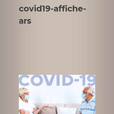
covid19-affiche-
ars