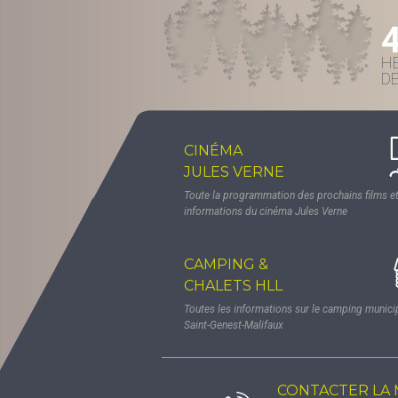
H
D
CINÉMA
JULES VERNE
Toute la programmation des prochains films et
informations du cinéma Jules Verne
CAMPING &
CHALETS HLL
Toutes les informations sur le camping munici
Saint-Genest-Malifaux
CONTACTER LA