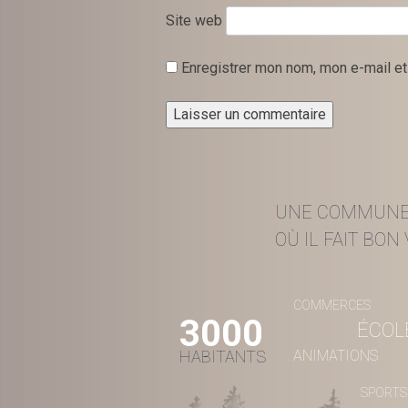
Site web
Enregistrer mon nom, mon e-mail et
UNE COMMUN
OÙ IL FAIT BON V
COMMERCES
3000
ÉCOL
HABITANTS
ANIMATIONS
SPORTS