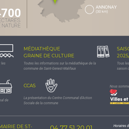
4700
ECTARES
E NATURE
MÉDIATHÈQUE
SAIS
GRAINE DE CULTURE
2025
 les
Toutes les informations sur la médiathèque de la
Tous le
commune de Saint-Genest-Malifaux
saison 
CCAS
Nous sommes
La présentation du Centre Communal d'Action
pal de
Sociale de la commune
MAIRIE DE ST-
Horaires d
04 77 51 20 01