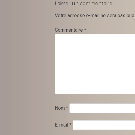
Laisser un commentaire
Votre adresse e-mail ne sera pas publ
Commentaire
*
Nom
*
E-mail
*