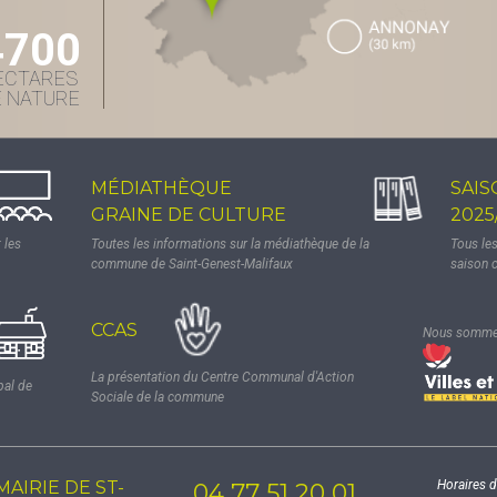
4700
ECTARES
E NATURE
MÉDIATHÈQUE
SAIS
GRAINE DE CULTURE
2025
 les
Toutes les informations sur la médiathèque de la
Tous le
commune de Saint-Genest-Malifaux
saison 
CCAS
Nous sommes
La présentation du Centre Communal d'Action
pal de
Sociale de la commune
MAIRIE DE ST-
Horaires d
04 77 51 20 01