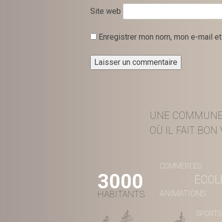
Site web
Enregistrer mon nom, mon e-mail et
UNE COMMUN
OÙ IL FAIT BON V
COMMERCES
3000
ÉCOL
HABITANTS
ANIMATIONS
SPORTS