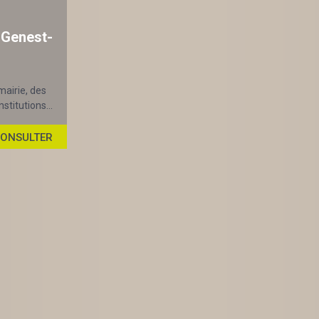
-Genest-
mairie, des
stitutions...