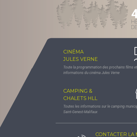
H
D
CINÉMA
JULES VERNE
Toute la programmation des prochains films et
informations du cinéma Jules Verne
CAMPING &
CHALETS HLL
Toutes les informations sur le camping munici
Saint-Genest-Malifaux
CONTACTER LA