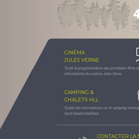
H
D
CINÉMA
JULES VERNE
Toute la programmation des prochains films et
informations du cinéma Jules Verne
CAMPING &
CHALETS HLL
Toutes les informations sur le camping munici
Saint-Genest-Malifaux
CONTACTER LA