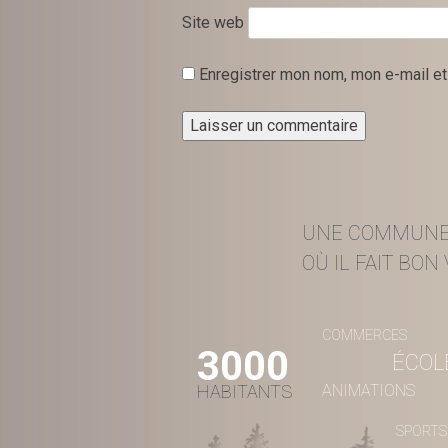
Site web
Enregistrer mon nom, mon e-mail et
UNE COMMUN
OÙ IL FAIT BON V
COMMERCES
3000
ÉCOL
HABITANTS
ANIMATIONS
SPORTS