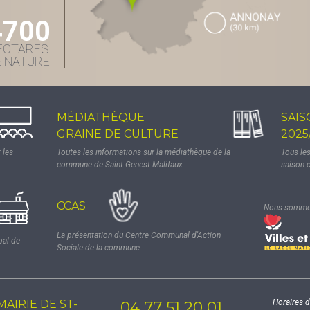
4700
ECTARES
E NATURE
MÉDIATHÈQUE
SAIS
GRAINE DE CULTURE
2025
 les
Toutes les informations sur la médiathèque de la
Tous le
commune de Saint-Genest-Malifaux
saison 
CCAS
Nous sommes
La présentation du Centre Communal d'Action
pal de
Sociale de la commune
MAIRIE DE ST-
Horaires d
04 77 51 20 01