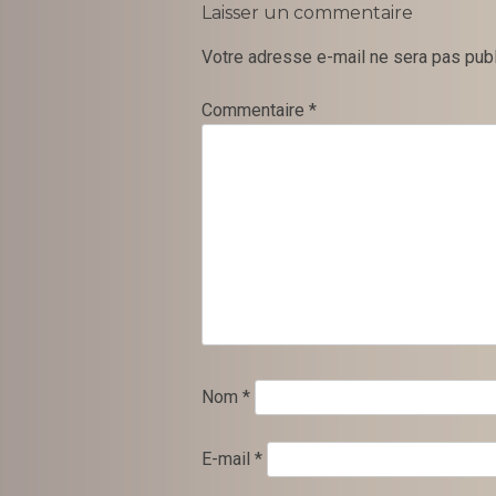
Laisser un commentaire
Votre adresse e-mail ne sera pas publ
Commentaire
*
Nom
*
E-mail
*