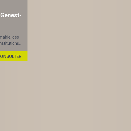
-Genest-
mairie, des
stitutions...