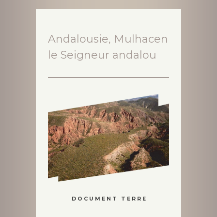
Andalousie, Mulhacen
le Seigneur andalou
D O C U M E N T T E R R E