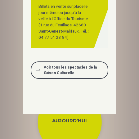
Billets en vente sur place le
jour même ou jusqu’à la
veille à l’Office du Tourisme
(1 rue du Feuillage, 42660
Saint-Genest-Malifaux. Tél. :
04 77 51 23 84).
Voir tous les spectacles de la
Saison Culturelle
AUJOURD'HUI