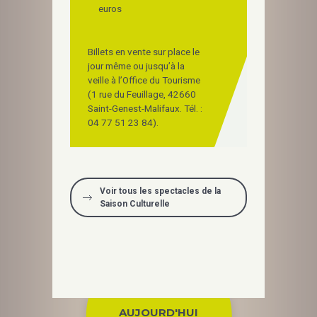
euros
Billets en vente sur place le
jour même ou jusqu’à la
veille à l’Office du Tourisme
(1 rue du Feuillage, 42660
Saint-Genest-Malifaux. Tél. :
04 77 51 23 84).
Voir tous les spectacles de la
Saison Culturelle
AUJOURD'HUI