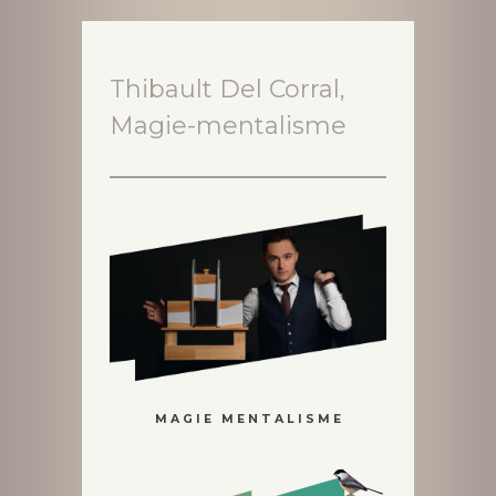
Thibault Del Corral,
Magie-mentalisme
M A G I E M E N T A L I S M E