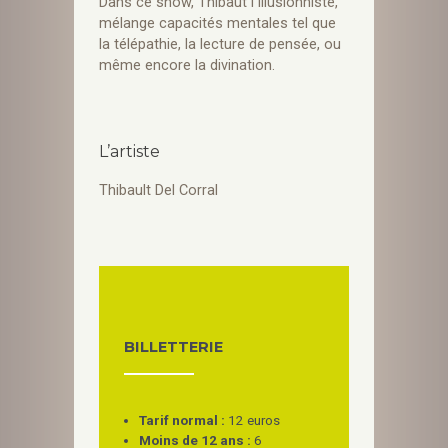
Dans ce show, Thibaut l’Illusionniste,
mélange capacités mentales tel que
la télépathie, la lecture de pensée, ou
même encore la divination.
L’artiste
Thibault Del Corral
BILLETTERIE
Tarif normal :
12 euros
Moins de 12 ans :
6