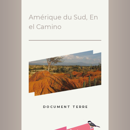
Amérique du Sud, En
el Camino
D O C U M E N T T E R R E