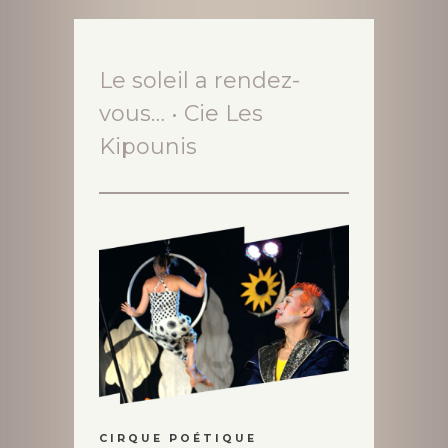
Le soleil a rendez-
vous… • Cie Les
Kipounis
C I R Q U E P O É T I Q U E