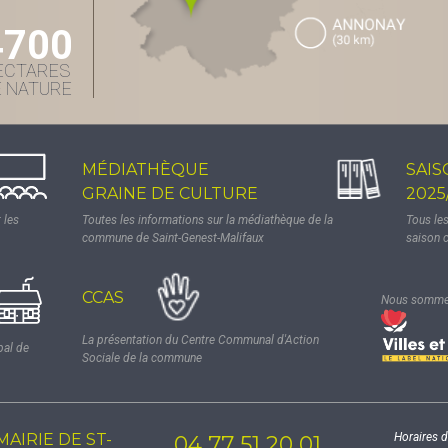
4700
ECTARES
E NATURE
MÉDIATHÈQUE
SAIS
GRAINE DE CULTURE
2025
 les
Toutes les informations sur la médiathèque de la
Tous le
commune de Saint-Genest-Malifaux
saison 
CCAS
Nous sommes
La présentation du Centre Communal d'Action
pal de
Sociale de la commune
MAIRIE DE ST-
Horaires d
04 77 51 20 01