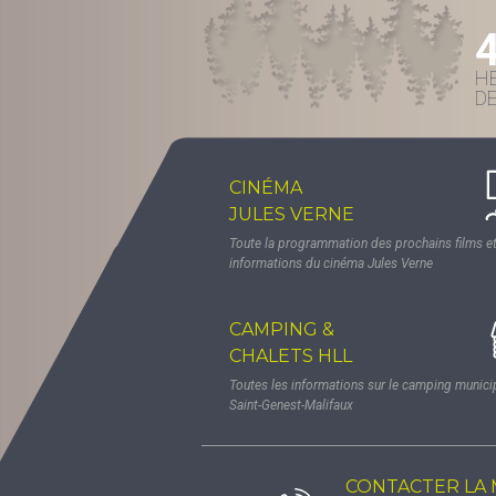
H
D
CINÉMA
JULES VERNE
Toute la programmation des prochains films et
informations du cinéma Jules Verne
CAMPING &
CHALETS HLL
Toutes les informations sur le camping munici
Saint-Genest-Malifaux
CONTACTER LA