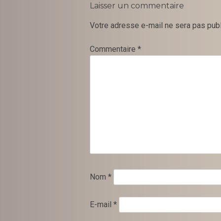
Laisser un commentaire
Votre adresse e-mail ne sera pas publ
Commentaire
*
Nom
*
E-mail
*