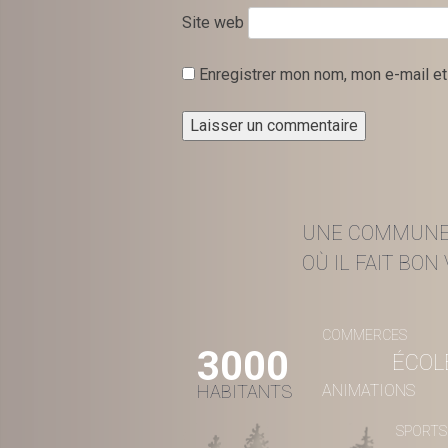
Site web
Enregistrer mon nom, mon e-mail et
UNE COMMUN
OÙ IL FAIT BON V
COMMERCES
3000
ÉCOL
HABITANTS
ANIMATIONS
SPORTS