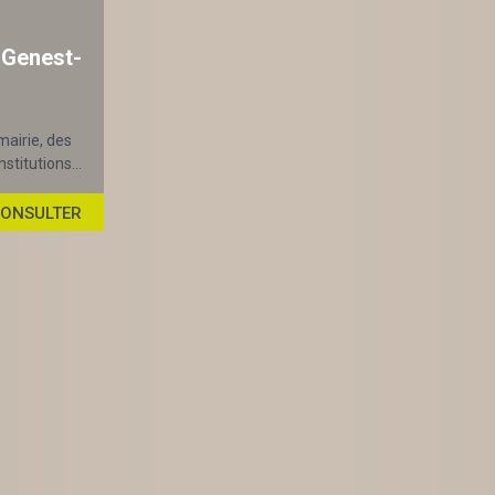
-Genest-
mairie, des
stitutions...