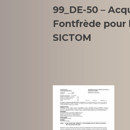
99_DE-50 – Acqui
Fontfrède pour 
SICTOM