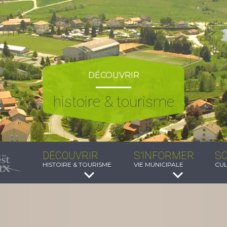
DÉCOUVRIR
histoire & tourisme
DÉCOUVRIR
S'INFORMER
SO
HISTOIRE & TOURISME
VIE MUNICIPALE
CUL