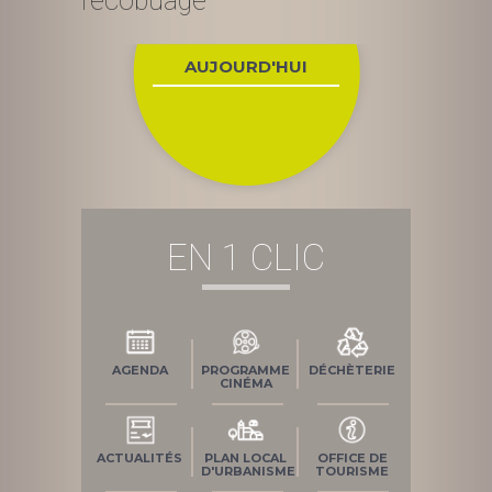
l’écobuage
AUJOURD'HUI
EN 1 CLIC
AGENDA
PROGRAMME
DÉCHÈTERIE
CINÉMA
ACTUALITÉS
PLAN LOCAL
OFFICE DE
D'URBANISME
TOURISME