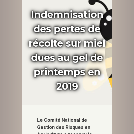
Indemnisation
des pertes de
récolte sur miel
dues au gel de
printemps en
2019
Le Comité National de
Gestion des Risques en