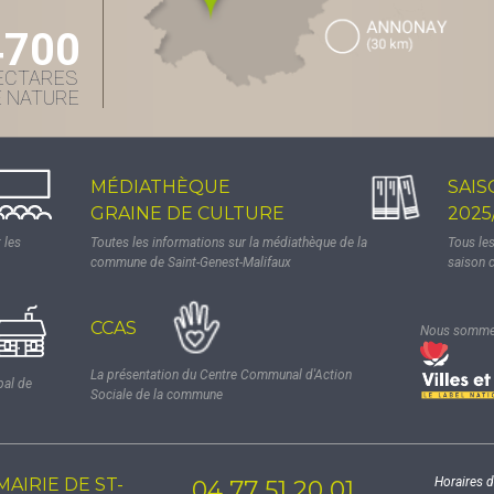
4700
ECTARES
E NATURE
MÉDIATHÈQUE
SAIS
GRAINE DE CULTURE
2025
 les
Toutes les informations sur la médiathèque de la
Tous le
commune de Saint-Genest-Malifaux
saison 
CCAS
Nous sommes
La présentation du Centre Communal d'Action
pal de
Sociale de la commune
MAIRIE DE ST-
Horaires d
04 77 51 20 01