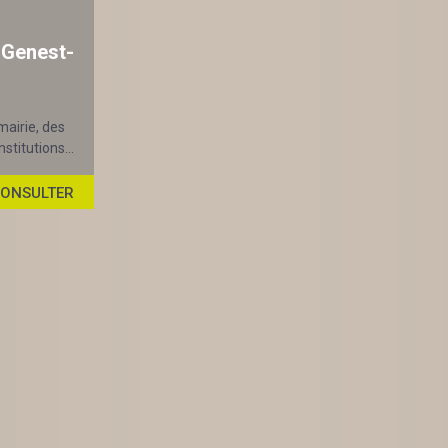
-Genest-
mairie, des
stitutions...