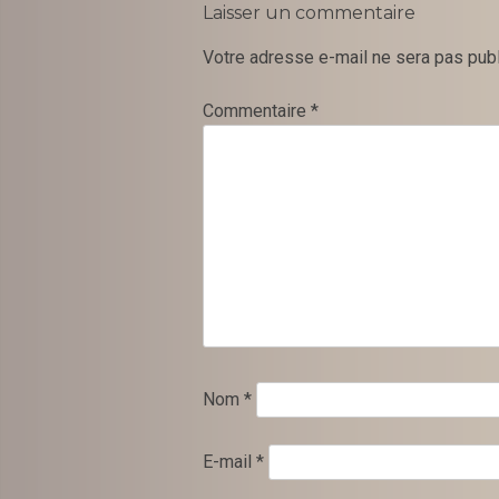
Laisser un commentaire
Votre adresse e-mail ne sera pas publ
Commentaire
*
Nom
*
E-mail
*