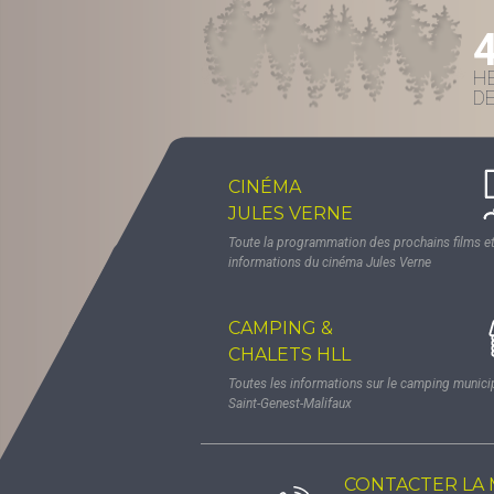
H
D
CINÉMA
JULES VERNE
Toute la programmation des prochains films et
informations du cinéma Jules Verne
CAMPING &
CHALETS HLL
Toutes les informations sur le camping munici
Saint-Genest-Malifaux
CONTACTER LA