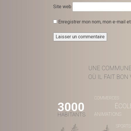
Site web
Enregistrer mon nom, mon e-mail et
UNE COMMUN
OÙ IL FAIT BON V
COMMERCES
3000
ÉCOL
HABITANTS
ANIMATIONS
SPORTS